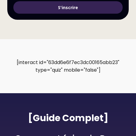
S'inscrire
[interact id="63dd6e6f7ec3dc00165abb23"
type="quiz" mobile="false"]
[Guide Complet]