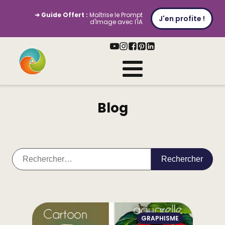
➜ Guide Offert :
Maîtrise le Prompt
J'en profite !
d'Image avec l'IA
Blog
Rechercher :
GRAPHISME