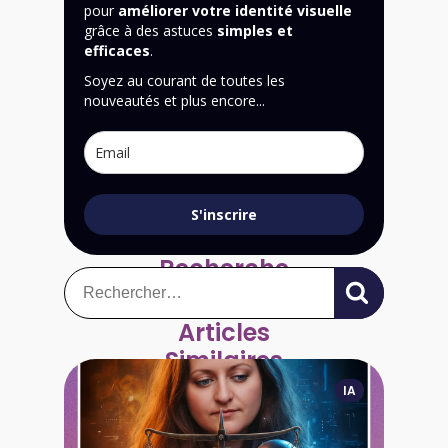
pour
améliorer votre identité visuelle
grâce à des astuces
simples et
efficaces
.
Soyez au courant de toutes les
nouveautés et plus encore...
S'inscrire
Recherche
Rechercher :
Articles
Similaires
IA