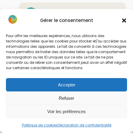
Flore
dit :
15 mai 2023 à 13 h 36 min
Gérer le consentement
Merci Juliette pour ton retour 🙂
Répondre
Pour offrir les meilleures expériences, nous utilisons des
technologies telles que les cookies pour stocker et/ou accéder aux
informations des appareils. Le fait de consentir à ces technologies
nous permettra de traiter des données telles que le comportement
de navigation ou les ID uniques sur ce site. Le fait de ne pas
Laisser un commentaire
consentir ou de retirer son consentement peut avoir un effet négatif
sur certaines caractéristiques et fonctions.
Votre adresse e-mail ne sera pas publiée.
Accepter
Ton commentaire :
Refuser
Voir les préférences
Politique de cookies
Déclaration de confidentialité