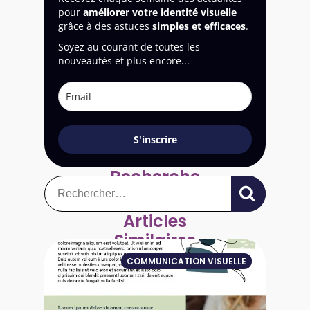
pour
améliorer votre identité visuelle
grâce à des astuces
simples et efficaces
.
Soyez au courant de toutes les
nouveautés et plus encore...
S'inscrire
Recherche
Rechercher :
Articles
Similaires
COMMUNICATION VISUELLE