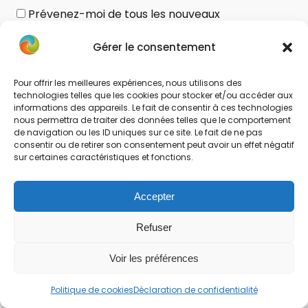
Prévenez-moi de tous les nouveaux
commentaires par e-mail.
Gérer le consentement
Prévenez-moi de tous les nouveaux articles par
e-mail.
Pour offrir les meilleures expériences, nous utilisons des
technologies telles que les cookies pour stocker et/ou accéder aux
informations des appareils. Le fait de consentir à ces technologies
nous permettra de traiter des données telles que le comportement
de navigation ou les ID uniques sur ce site. Le fait de ne pas
consentir ou de retirer son consentement peut avoir un effet négatif
Ce site utilise Akismet pour
sur certaines caractéristiques et fonctions.
réduire les indésirables.
En
Accepter
savoir plus sur la façon dont les
Refuser
données de vos commentaires
sont traitées
.
Voir les préférences
Politique de cookies
Déclaration de confidentialité