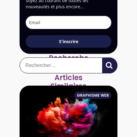
Soyez au courant de toutes les
nouveautés et plus encore...
S'inscrire
Recherche
Rechercher :
Articles
Similaires
GRAPHISME WEB