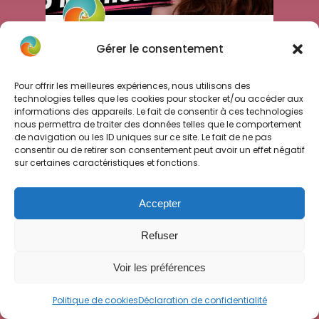
Comment
Gérer le consentement
personnaliser les voix
sur Suno
Pour offrir les meilleures expériences, nous utilisons des
technologies telles que les cookies pour stocker et/ou accéder aux
informations des appareils. Le fait de consentir à ces technologies
Tu trouves que Suno génère
nous permettra de traiter des données telles que le comportement
toujours les mêmes voix
de navigation ou les ID uniques sur ce site. Le fait de ne pas
consentir ou de retirer son consentement peut avoir un effet négatif
génériques ? Découvre toutes les
sur certaines caractéristiques et fonctions.
méthodes pour personnaliser les
voix sur Suno.
Accepter
LIRE LA SUITE »
Refuser
28 mai 2026 • 4 commentaires
Voir les préférences
Politique de cookies
Déclaration de confidentialité