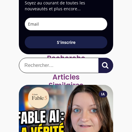
Soyez au courant de toutes les
nouveautés et plus encore...
S'inscrire
Recherche
Rechercher :
Articles
Similaires
IA