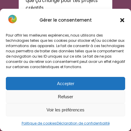
que ça change pour tes projets
créatifs.
Gérer le consentement
LIRE LA SUITE »
Pour offrir les meilleures expériences, nous utilisons des
6 juillet 2026 • Aucun commentaire
technologies telles que les cookies pour stocker et/ou accéder aux
informations des appareils. Le fait de consentir à ces technologies
nous permettra de traiter des données telles que le comportement
IA
de navigation ou les ID uniques sur ce site. Le fait de ne pas
consentir ou de retirer son consentement peut avoir un effet négatif
sur certaines caractéristiques et fonctions.
Accepter
Refuser
Voir les préférences
Rester motivé quand
on travaille seul : la
Politique de cookies
Déclaration de confidentialité