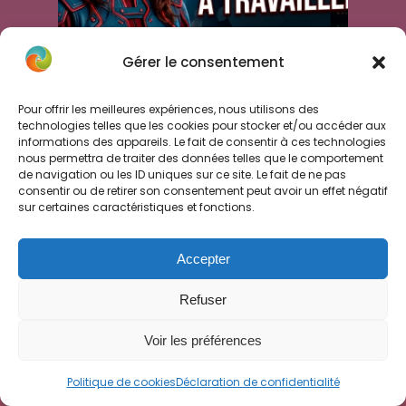
Gérer le consentement
Rester motivé quand
Pour offrir les meilleures expériences, nous utilisons des
on travaille seul : la
technologies telles que les cookies pour stocker et/ou accéder aux
informations des appareils. Le fait de consentir à ces technologies
méthode du jeu qui te
nous permettra de traiter des données telles que le comportement
fait avancer
de navigation ou les ID uniques sur ce site. Le fait de ne pas
consentir ou de retirer son consentement peut avoir un effet négatif
sur certaines caractéristiques et fonctions.
Rester motivé quand on travaille
seul : la méthode du jeu sérieux qui
Accepter
transforme ta to-do list et te fait
avancer sur tes projets.
Refuser
LIRE LA SUITE »
Voir les préférences
22 juin 2026 • 2 commentaires
Politique de cookies
Déclaration de confidentialité